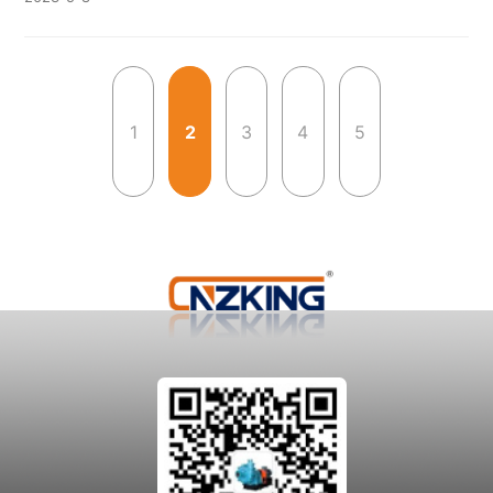
堵塞。 2、当渣浆泵噪声过大时，主要原因是轴
1
2
3
4
5