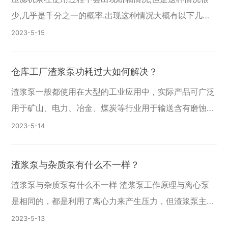
少,几乎是千分之一的概率.出现这种情况大概有以下几个
原因造成： 1、材质不过关.压滤机泵泵轴材质一般采用铬
2023-5
15
钒钢或铬钼钒钢,材质不过关是造成泵轴损坏
仓库工厂渣浆泵功耗过大如何解决？
渣浆泵一般都使用在大型的工业应用中，实际产品可广泛
用于矿山、电力、冶金、煤炭等行业用于输送含有磨蚀性
固体颗粒的浆体。具体使用在冶金选矿厂矿浆输送，火电
2023-5
14
厂水力除灰、洗煤厂煤浆及重介输送等。同时也可以应用
渣浆泵与杂质泵有什么不一样？
渣浆泵与杂质泵有什么不一样 渣浆泵工作原理与离心泵
是相同的，都是利用了离心力来产生压力，但渣浆泵主要
输送的介质都是还有渣滓的固体微粒与水的混合物，故而
2023-5
13