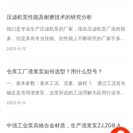
称之为渣浆泵。它可以分为：耐腐耐磨渣浆泵、压滤机
压滤机泵性能及耐磨技术的研究分析
我们是专业生产压滤机泵的厂家，现在压滤机泵厂虽然很
多，但是具有专业技能、在性能上不断研究的厂家不多，
市场的竞争压力很大。压滤机泵的应用也比较广泛，在工
2023-5
12
业和城市给排水、高层增压送水、园林喷灌、冷暖水
仓库工厂渣浆泵如何选型？用什么型号？
一、基本参数：基本工况、流量、扬程 1、 通过工况首先
确定是否用渣浆泵，这里所说的工况理解为应用行业等，
如选矿，选煤，抽沙等。（这一步很重要，也是做选型的
2023-5
11
前提工作） 2、 流量，扬程是选泵最基本的
中强工业泵高烙合金材质，生产渣浆泵ZJ,ZGB,AH