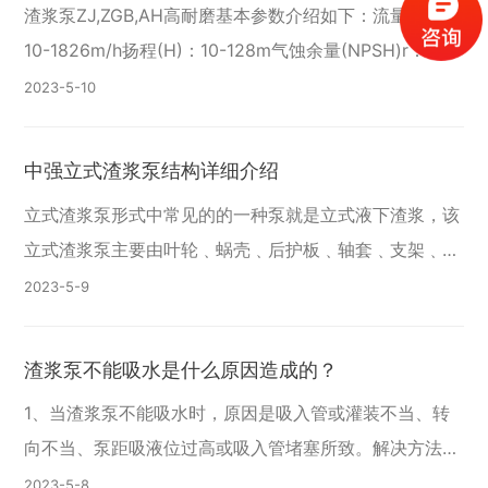
高耐磨
渣浆泵ZJ,ZGB,AH高耐磨基本参数介绍如下：流量(Q)：
10-1826m/h扬程(H)：10-128m气蚀余量(NPSH)r：3.0-
4.1最高效率：80.7最大轴功率：365.4过流部件：耐磨
2023-5
10
中强立式渣浆泵结构详细介绍
立式渣浆泵形式中常见的的一种泵就是立式液下渣浆，该
立式渣浆泵主要由叶轮﹑蜗壳﹑后护板﹑轴套﹑支架﹑支
撑板﹑轴﹑轴承﹑轴承体﹑等零件组成。 其中该立式渣
2023-5
9
浆泵的叶轮﹑蜗壳﹑后护板的材质为高铬合金铸铁，
渣浆泵不能吸水是什么原因造成的？
1、当渣浆泵不能吸水时，原因是吸入管或灌装不当、转
向不当、泵距吸液位过高或吸入管堵塞所致。解决方法包
括排除进气故障、更换转向、更换叶轮、提高液位和清除
2023-5
8