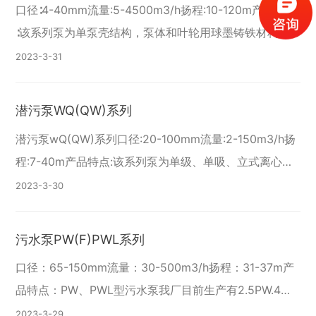
口径∶4-40mm流量:5-4500m3/h扬程:10-120m产品特点
∶该系列泵为单泵壳结构，泵体和叶轮用球墨铸铁材料，
具有维修简单、拆卸方便、容易操作等优点。适用范围∶
2023-3
31
适用于输送溶液状流体，如研
潜污泵WQ(QW)系列
潜污泵wQ(QW)系列口径:20-100mm流量:2-150m3/h扬
程:7-40m产品特点:该系列泵为单级、单吸、立式离心式
潜水污泵。泵与电机联为一体，潜入水中工作，具有体积
2023-3
30
小重量轻、结构紧凑、安
污水泵PW(F)PWL系列
口径：65-150mm流量：30-500m3/h扬程：31-37m产
品特点：PW、PWL型污水泵我厂目前生产有2.5PW.4
PW、2.5PW、6PW.8PW、6PWL、8PWL七种，都是经
2023-3
29