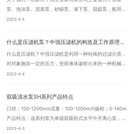
泵、泡沫泵、泥浆泵、砂砾泵、液下泵、脱硫泵，船用挖
泥泵等工业水泵的设计、制造与销售。目前中强工业泵有
2023-4
5
十几个系列，几百个品种，用户遍及选矿、煤炭、电力、
化
什么是压滤机泵？中强压滤机的构造及工作原理特
点
什么是压滤机？中强压滤机是利用一种特殊的过滤介质，
对对象施加一定的压力，使得液体渗析出来的一种机械设
备。使混合液中的固体提取出来，实现固、液分离的作
2023-4
4
用。 压滤机应用：压滤机广泛应用于医药、化工、标准
件
双吸清水泵SH系列产品特点
口径：150-1200mm流量：100-1200m/h扬程：0-140m
产品特点：该系列泵为单级双吸卧式水平中开离心泵，性
能范围宽,效率高，具有优良的运行特性。适用范围:适用
2023-4
3