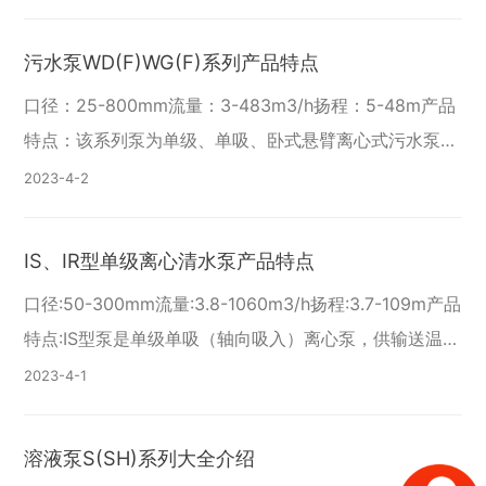
于工厂、矿山、城市、电站
污水泵WD(F)WG(F)系列产品特点
口径：25-800mm流量：3-483m3/h扬程：5-48m产品
特点：该系列泵为单级、单吸、卧式悬臂离心式污水泵，
该系列泵性能可靠，运转平稳，不易堵塞，维修方便。可
2023-4
2
直接与间接驱动。适用范围:适用于
IS、IR型单级离心清水泵产品特点
口径:50-300mm流量:3.8-1060m3/h扬程:3.7-109m产品
特点:IS型泵是单级单吸（轴向吸入）离心泵，供输送温度
低于80C的清水或物理、化学性质类似于清水的其他液
2023-4
1
体，适用于工业和
溶液泵S(SH)系列大全介绍