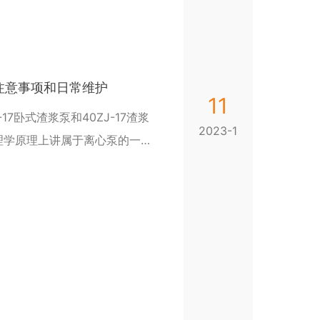
泵注意事项和日常维护
11
17卧式渣浆泵和40ZJ-17渣浆
2023-1
理学原理上讲属于离心泵的一
借助离心力（泵的叶轮的旋转）
质能量增加的一种机械，将电