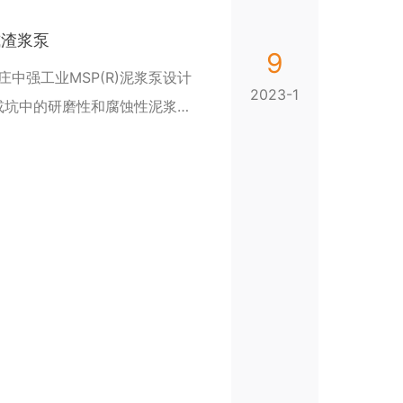
式渣浆泵
9
家庄中强工业MSP(R)泥浆泵设计
2023-1
或坑中的研磨性和腐蚀性泥浆。
，成本低廉。硬金属和橡胶零件
的，并且可以互换。适用于大