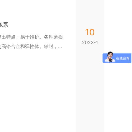
渣浆泵
10
突出特点：易于维护。各种磨损
2023-1
的高铬合金和弹性体。轴封，压
械密封三类。球墨铸铁机壳和机
性。蜗壳衬套的设计使蜗杆具有持续