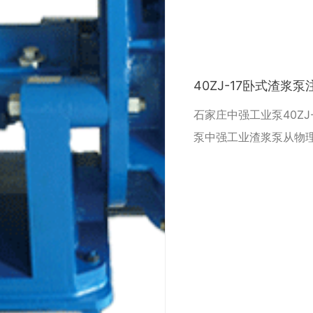
40ZJ-17卧式渣浆
石家庄中强工业泵40ZJ-
泵中强工业渣浆泵从物
种，从概念上讲指通过
的作用使固、液混合介