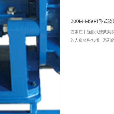
200M-MS(R)卧式
石家庄中强卧式渣浆泵
的人造材料包括一系列
盖密封，离心密封，机
盖lirovide其耐用